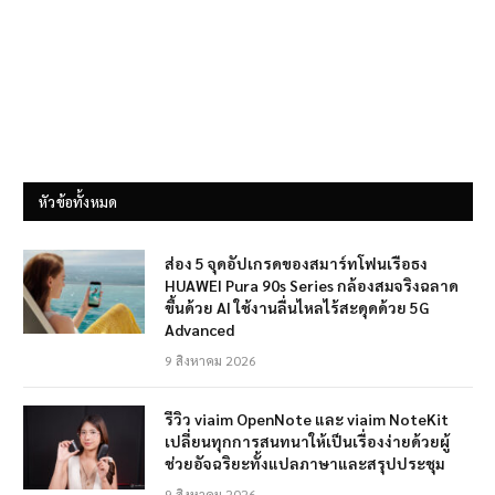
หัวข้อทั้งหมด
ส่อง 5 จุดอัปเกรดของสมาร์ทโฟนเรือธง
HUAWEI Pura 90s Series กล้องสมจริงฉลาด
ขึ้นด้วย AI ใช้งานลื่นไหลไร้สะดุดด้วย 5G
Advanced
9 สิงหาคม 2026
รีวิว viaim OpenNote และ viaim NoteKit
เปลี่ยนทุกการสนทนาให้เป็นเรื่องง่ายด้วยผู้
ช่วยอัจฉริยะทั้งแปลภาษาและสรุปประชุม
9 สิงหาคม 2026