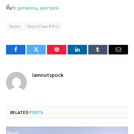
ที่มา:
gsmarena
,
xpertpick
Tecno
Tecno Pova 8 Pro
Facebook
Twitter
Pinterest
LinkedIn
Tumblr
Email
Iamnotspock
RELATED
POSTS