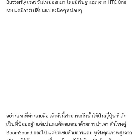
Butterfly เวอร์ชั่นใหม่ออกมา โดยมีพื้นฐานมาจาก HTC One
M8 แต่มีการเปลี่ยนแปลงนิดๆหน่อยๆ
อย่างแรกที่ต่างเลยคือ เจ้าตัวนี้สามารถกันน้ำได้(ในญี่ปุ่นกำลัง
เป็นที่นิยมอยู่) แต่แน่นอนต้องแลกมาด้วยการนำเอา ลำโพงคู่
BoomSound ออกไป แต่ชดเชยด้วยการแถม หูฟังคุณภาพสูงจาก