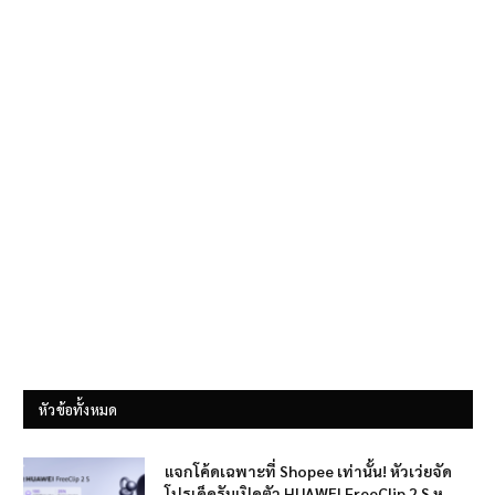
หัวข้อทั้งหมด
แจกโค้ดเฉพาะที่ Shopee เท่านั้น! หัวเว่ยจัด
โปรเด็ดรับเปิดตัว HUAWEI FreeClip 2 S หู