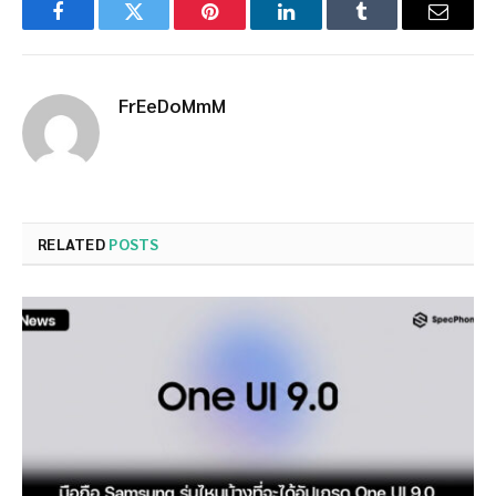
Facebook
Twitter
Pinterest
LinkedIn
Tumblr
Email
FrEeDoMmM
RELATED
POSTS