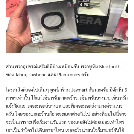
ส่วนพวกอุปกรณ์เสริมก็มีบ้างเหมือนกัน พวกหูฟัง Bluetooth
ของ Jabra, Jawbone และ Plantronics ครับ
ใครสนใจก็ลองไปเดินๆ ดูหน้าร้าน Jaymart กันนะครับ มีจัดกัน 5
สาขาเท่านั้น ได้แก่ เซ็นทรัลลาดพร้าว, เซ็นทรัลบางนา, เซ็นทรัล
แจ้งวัฒนะ, เดอะมอลล์บางแค และที่เดอะมอลล์งามวงศ์วานนะ
ครับ โดยของแต่ละร้านก็อาจจะแตกต่างกันไป อย่างที่ผมไปนี่อาจ
จะเป็นเพราะเพิ่งเริ่มงานวันแรก ของเลยยังไม่ค่อยเยอะเท่าไหร่
เอาเป็นว่าใครไปเดินสาขาไหน เจออะไรน่าสนใจก็มาแชร์กันได้