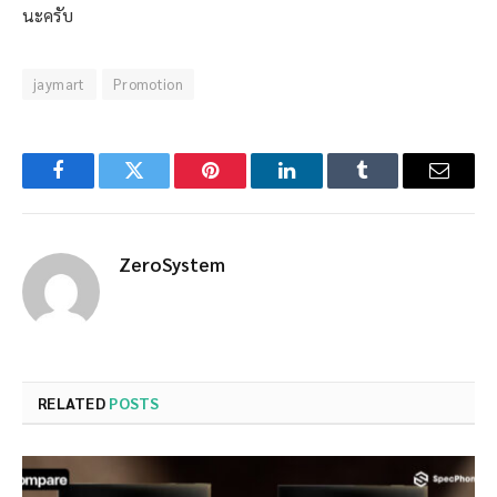
นะครับ
jaymart
Promotion
Facebook
Twitter
Pinterest
LinkedIn
Tumblr
Email
ZeroSystem
RELATED
POSTS