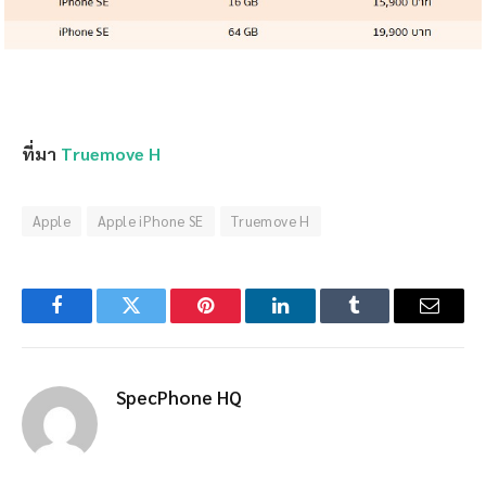
ที่มา
Truemove H
Apple
Apple iPhone SE
Truemove H
Facebook
Twitter
Pinterest
LinkedIn
Tumblr
Email
SpecPhone HQ