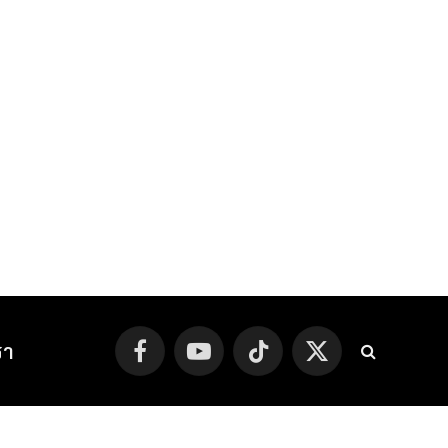
รา
Facebook
YouTube
TikTok
X
(Twitter)