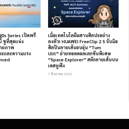
0s Series เปิดพรี
เมื่อเทคโนโลยีผสานศิลปะอย่าง
้ ชูที่สุดแห่ง
ลงตัว! HUAWEI FreeClip 2 S จับมือ
่ายภาพ
ศิลปินลายเส้นอบอุ่น “Tum
ริยะและความแรง
Ulit” ถ่ายทอดคอลเลกชันพิเศษ
anced
“Space Explorer” สลักลายเส้นบน
เคสหูฟัง
7 สิงหาคม 2026