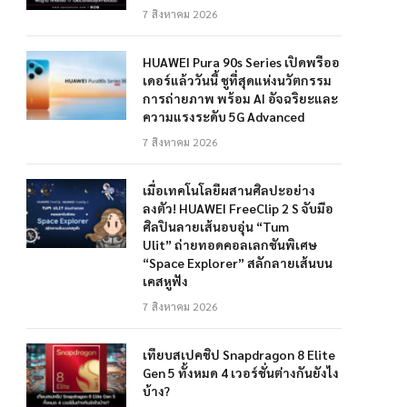
7 สิงหาคม 2026
HUAWEI Pura 90s Series เปิดพรีออ
เดอร์แล้ววันนี้ ชูที่สุดแห่งนวัตกรรม
การถ่ายภาพ พร้อม AI อัจฉริยะและ
ความแรงระดับ 5G Advanced
7 สิงหาคม 2026
เมื่อเทคโนโลยีผสานศิลปะอย่าง
ลงตัว! HUAWEI FreeClip 2 S จับมือ
ศิลปินลายเส้นอบอุ่น “Tum
Ulit” ถ่ายทอดคอลเลกชันพิเศษ
“Space Explorer” สลักลายเส้นบน
เคสหูฟัง
7 สิงหาคม 2026
เทียบสเปคชิป Snapdragon 8 Elite
Gen 5 ทั้งหมด 4 เวอร์ชั่นต่างกันยังไง
บ้าง?