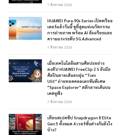
7 สิงหาคม 2026
HUAWEI Pura 90s Series เปิดพรีออ
เดอร์แล้ววันนี้ ชูที่สุดแห่งนวัตกรรม
การถ่ายภาพ พร้อม AI อัจฉริยะและ
ความแรงระดับ 5G Advanced
7 สิงหาคม 2026
เมื่อเทคโนโลยีผสานศิลปะอย่าง
ลงตัว! HUAWEI FreeClip 2 S จับมือ
ศิลปินลายเส้นอบอุ่น “Tum
Ulit” ถ่ายทอดคอลเลกชันพิเศษ
“Space Explorer” สลักลายเส้นบน
เคสหูฟัง
7 สิงหาคม 2026
เทียบสเปคชิป Snapdragon 8 Elite
Gen 5 ทั้งหมด 4 เวอร์ชั่นต่างกันยังไง
บ้าง?