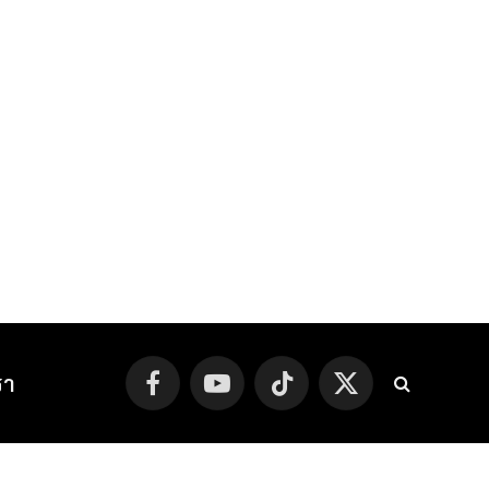
รา
Facebook
YouTube
TikTok
X
(Twitter)