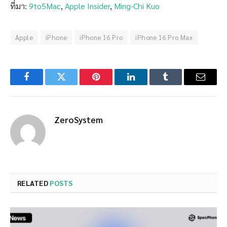
ที่มา:
9to5Mac
,
Apple Insider
,
Ming-Chi Kuo
Apple
iPhone
iPhone 16 Pro
iPhone 16 Pro Max
Facebook
Twitter
Pinterest
LinkedIn
Tumblr
Email
ZeroSystem
RELATED
POSTS