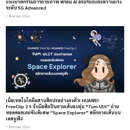
แห่งนวัตกรรมการถ่ายภาพ พร้อม AI อัจฉริยะและความแรง
ระดับ 5G Advanced
7 สิงหาคม 2026
เมื่อเทคโนโลยีผสานศิลปะอย่างลงตัว! HUAWEI
FreeClip 2 S จับมือศิลปินลายเส้นอบอุ่น “Tum Ulit” ถ่าย
ทอดคอลเลกชันพิเศษ “Space Explorer” สลักลายเส้นบน
เคสหูฟัง
7 สิงหาคม 2026