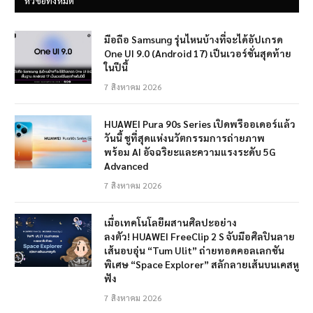
หัวข้อทั้งหมด
มือถือ Samsung รุ่นไหนบ้างที่จะได้อัปเกรด
One UI 9.0 (Android 17) เป็นเวอร์ชั่นสุดท้าย
ในปีนี้
7 สิงหาคม 2026
HUAWEI Pura 90s Series เปิดพรีออเดอร์แล้ว
วันนี้ ชูที่สุดแห่งนวัตกรรมการถ่ายภาพ
พร้อม AI อัจฉริยะและความแรงระดับ 5G
Advanced
7 สิงหาคม 2026
เมื่อเทคโนโลยีผสานศิลปะอย่าง
ลงตัว! HUAWEI FreeClip 2 S จับมือศิลปินลาย
เส้นอบอุ่น “Tum Ulit” ถ่ายทอดคอลเลกชัน
พิเศษ “Space Explorer” สลักลายเส้นบนเคสหู
ฟัง
7 สิงหาคม 2026