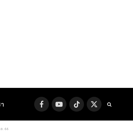
รา
Facebook
YouTube
TikTok
X
(Twitter)
ิ.ย. 66