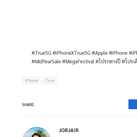
#True5G #iPhoneXTrue5G #Apple #iPhone #iP
#MidYearSale #MegaFestival #โปรกลางปี #โปรเ
iPhone
True
SHARE.
JORJAIR