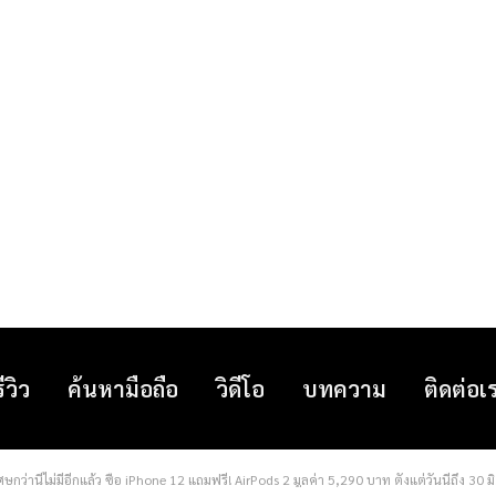
รีวิว
ค้นหามือถือ
วิดีโอ
บทความ
ติดต่อเ
ษกว่านี้ไม่มีอีกแล้ว ซื้อ iPhone 12 แถมฟรี! AirPods 2 มูลค่า 5,290 บาท ตั้งแต่วันนี้ถึง 30 ม