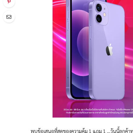
พบข้อเสนอที่สุดของความคุ้ม 1 แถม 1 …วันนี้ลูกค้าทรู