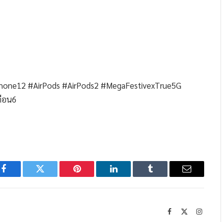
hone12 #AirPods #AirPods2 #MegaFestivexTrue5G
ดือน6
Facebook
Twitter
Pinterest
LinkedIn
Tumblr
Email
Facebook
X
Instag
(Twitter)