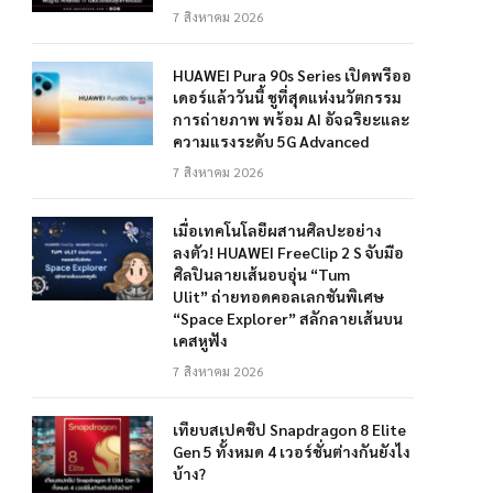
7 สิงหาคม 2026
HUAWEI Pura 90s Series เปิดพรีออ
เดอร์แล้ววันนี้ ชูที่สุดแห่งนวัตกรรม
การถ่ายภาพ พร้อม AI อัจฉริยะและ
ความแรงระดับ 5G Advanced
7 สิงหาคม 2026
เมื่อเทคโนโลยีผสานศิลปะอย่าง
ลงตัว! HUAWEI FreeClip 2 S จับมือ
ศิลปินลายเส้นอบอุ่น “Tum
Ulit” ถ่ายทอดคอลเลกชันพิเศษ
“Space Explorer” สลักลายเส้นบน
เคสหูฟัง
7 สิงหาคม 2026
เทียบสเปคชิป Snapdragon 8 Elite
Gen 5 ทั้งหมด 4 เวอร์ชั่นต่างกันยังไง
บ้าง?