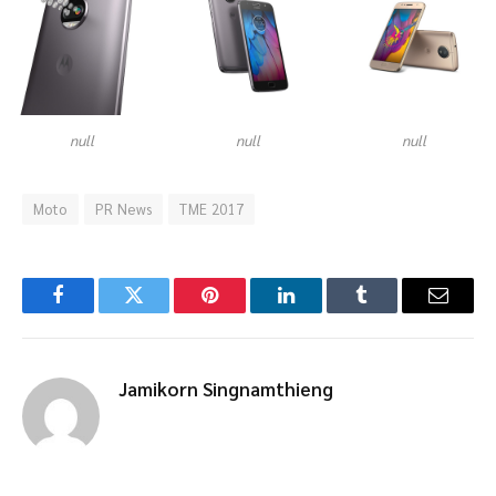
null
null
null
Moto
PR News
TME 2017
Facebook
Twitter
Pinterest
LinkedIn
Tumblr
Email
Jamikorn Singnamthieng