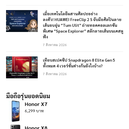
เมื่อเทคโนโลยีผสานศิลปะอย่าง
ลงตัว! HUAWEI FreeClip 2 S จับมือศิลปินลาย
เส้นอบอุ่น “Tum Ulit” ถ่ายทอดคอลเลกชัน
พิเศษ “Space Explorer” สลักลายเส้นบนเคสหู
ฟัง
7 สิงหาคม 2026
เทียบสเปคชิป Snapdragon 8 Elite Gen 5
ทั้งหมด 4 เวอร์ชั่นต่างกันยังไงบ้าง?
7 สิงหาคม 2026
มือถือรุ่นยอดนิยม
Honor X7
6,299 บาท
Honor X8