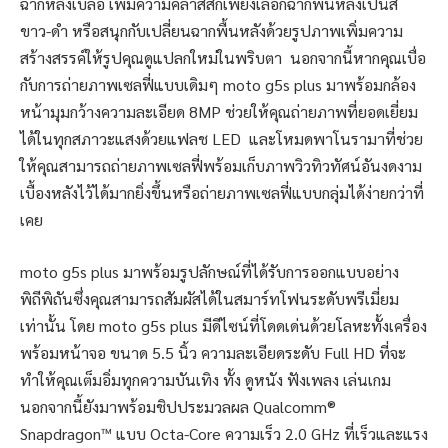
ฉากหลังเบลอ เพิ่มความคลาสสิกเพียงเลือกฉากพื้นหลังเป็นสี
ขาว-ดำ หรือสนุกกับเปลี่ยนฉากพื้นหลังด้วยรูปภาพเพิ่มความ
สร้างสรรค์ให้รูปคุณดูแปลกใหม่ในพริบตา นอกจากนี้หากคุณเบื่อ
กับการถ่ายภาพเซลฟี่แบบเดิมๆ moto g5s plus มาพร้อมกล้อง
หน้ามุมกว้างความละเอียด 8MP ช่วยให้คุณถ่ายภาพที่ยอดเยี่ยม
ได้ในทุกสภาวะแสงด้วยแฟลช LED และโหมดพาโนรามาที่ช่วย
ให้คุณสามารถถ่ายภาพเซลฟี่พร้อมเก็บภาพวิวทิวทัศน์อันงดงาม
เบื้องหลังไว้ได้มากยิ่งขึ้นหรือถ่ายภาพเซลฟี่แบบกลุ่มได้ง่ายกว่าที่
เคย
moto g5s plus มาพร้อมรูปลักษณ์ที่ได้รับการออกแบบอย่าง
พิถีพิถันซึ่งคุณสามารถสัมผัสได้ในสมาร์ทโฟนระดับพรีเมี่ยม
เท่านั้น โดย moto g5s plus มีดีไซน์ที่โดดเด่นด้วยโลหะทั้งเครื่อง
พร้อมหน้าจอ ขนาด 5.5 นิ้ว ความละเอียดระดับ Full HD ที่จะ
ทำให้คุณเต็มอิ่มทุกความบันเทิง ทั้ง ดูหนัง ฟังเพลง เล่นเกม
นอกจากนี้ยังมาพร้อมชิปประมวลผล Qualcomm®
Snapdragon™ แบบ Octa-Core ความเร็ว 2.0 GHz ที่เร็วและแรง