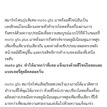
สมาร์ทโฟนรุ่นพิเศษ moto g5s มาพร้อมดีไซน์อันเป็น
เอกลักษณ์โฉบเฉี่ยวเฉพาะตัวทำจากโลหะทั้งเครื่องผ่านการ
รังสรรค์ด้วยความประณีตเพื่อความสมบูรณ์แบบไร้ที่ติ ในขณะที่
moto g5s plus มาพร้อมการรังสรรค์จากอะลูมิเนียมคุณภาพสูง
เพียงชิ้นเดียวเช่นเดียวกัน แตกต่างด้วยชิปประมวลผลทรงพลัง
หน้าจอมิติใหญ่ขึ้น และประสิทธิการทำงานของกล้องที่เหนือ
ระดับ
m
oto g5s
:
ทำได้มากกว่าที่เคย แข็งแรงด้วย
ดีไซน์โลหะ
และ
แบตเตอรี่สุดอึดตลอด
วัน
moto g5s สมาร์ทโฟนอัจฉริยะสเปคเร็วแรงภายใต้แนวคิดการ
ทำงานที่ให้คุณได้มากกว่า ด้วยดีไซน์ปราดเปรียวโลหะทั้งเครื่อง
ผลิตอย่างประณีตจากอะลูมิเนียมคุณภาพสูงเพียงชิ้นเดียว ที่ให้
มากกว่าเพียงแค่ความสวยงามแต่เต็มไปด้วยความแข็งแกร่ง