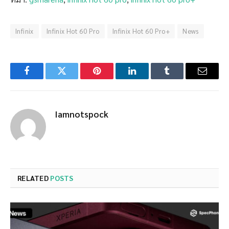
Infinix
Infinix Hot 60 Pro
Infinix Hot 60 Pro+
News
Facebook
Twitter
Pinterest
LinkedIn
Tumblr
Email
Iamnotspock
RELATED
POSTS