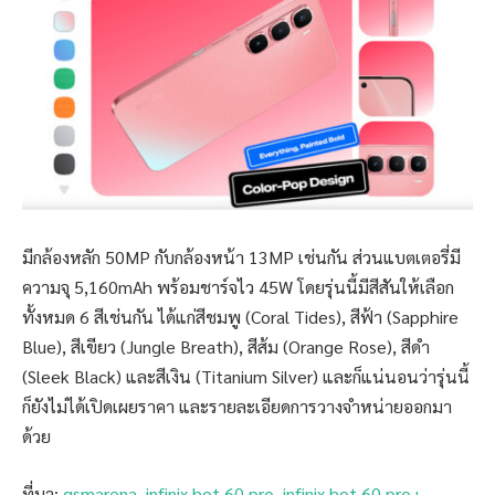
มีกล้องหลัก 50MP กับกล้องหน้า 13MP เช่นกัน ส่วนแบตเตอรี่มี
ความจุ 5,160mAh พร้อมชาร์จไว 45W โดยรุ่นนี้มีสีสันให้เลือก
ทั้งหมด 6 สีเช่นกัน ได้แก่สีชมพู (Coral Tides), สีฟ้า (Sapphire
Blue), สีเขียว (Jungle Breath), สีส้ม (Orange Rose), สีดำ
(Sleek Black) และสีเงิน (Titanium Silver) และก็แน่นอนว่ารุ่นนี้
ก็ยังไม่ได้เปิดเผยราคา และรายละเอียดการวางจำหน่ายออกมา
ด้วย
ที่มา:
gsmarena
,
infinix hot 60 pro
,
infinix hot 60 pro+