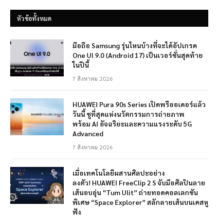
หัวข้อทั้งหมด
มือถือ Samsung รุ่นไหนบ้างที่จะได้อัปเกรด
One UI 9.0 (Android 17) เป็นเวอร์ชั่นสุดท้าย
ในปีนี้
7 สิงหาคม 2026
HUAWEI Pura 90s Series เปิดพรีออเดอร์แล้ว
วันนี้ ชูที่สุดแห่งนวัตกรรมการถ่ายภาพ
พร้อม AI อัจฉริยะและความแรงระดับ 5G
Advanced
7 สิงหาคม 2026
เมื่อเทคโนโลยีผสานศิลปะอย่าง
ลงตัว! HUAWEI FreeClip 2 S จับมือศิลปินลาย
เส้นอบอุ่น “Tum Ulit” ถ่ายทอดคอลเลกชัน
พิเศษ “Space Explorer” สลักลายเส้นบนเคสหู
ฟัง