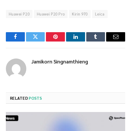
Huawei P20
Huawei P20 Pro
Kirin 970
Leica
Facebook
Twitter
Pinterest
LinkedIn
Tumblr
Email
Jamikorn Singnamthieng
RELATED
POSTS