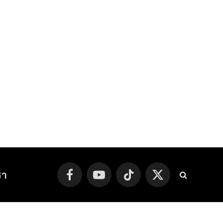
รา
Facebook
YouTube
TikTok
X
(Twitter)