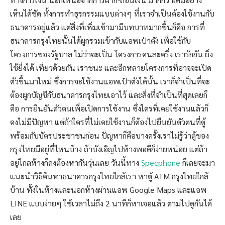
เห็นได้ชัด ทั้งการทำธุรกรรมแบบต่างๆ ที่เราจำเป็นต้องใช้งานกับ
ธนาคารอยู่แล้ว แต่สิ่งที่เพิ่มเข้ามามีบทบาทมากขึ้นก็คือ การที่
ธนาคารกรุงไทยนั้นได้ผูกรวมเข้ากับแอพเป๋าตัง เพื่อใช้กับ
โครงการของรัฐบาล ไม่ว่าจะเป็น โครงการคนละครึ่ง เรารักกัน ยิ่ง
ใช้ยิ่งได้ เที่ยวด้วยกัน เราชนะ และอีกหลายโครงการที่อาจจะเปิด
ตัวขึ้นมาใหม่ ซึ่งการจะใช้งานแอพเป๋าตังได้นั้น เราก็จำเป็นที่จะ
ต้องผูกบัญชีกับธนาคารกรุงไทยเอาไว้ และสิ่งที่จำเป็นที่สุดเลยก็
คือ การยืนยันตัวตนเพื่อเปิดการใช้งาน ซึ่งใครที่เคยใช้งานแล้วก็
คงไม่มีปัญหา แต่ถ้าใครที่ไม่เคยใช้งานก็ต้องไปยืนยันตัวตนที่ตู้
พร้อมกับบัตรประชาชนก่อน ปัญหาก็คือบางครั้งเราไม่รู้ว่าตู้ของ
กรุงไทยมีอยู่ที่ไหนบ้าง ถ้าบังเอิญไปห้างพอดีก็ง่ายหน่อย แต่ถ้า
อยู่ไกลห้างก็คงต้องหากันวุ่นเลย วันนี้ทาง
Specphone
ก็เลยจะมา
แนะนำวิธีค้นหาธนาคารกรุงไทยใกล้เรา หาตู้ ATM กรุงไทยใกล้
บ้าน ทั้งในห้างและนอกห้างผ่านแอพ Google Maps และแอพ
LINE แบบง่ายๆ ใช้เวลาไม่ถึง 2 นาทีก็หาเจอแล้ว ตามไปดูกันได้
เลย