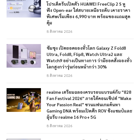
โปรเด็ดรับเปิดตัว HUAWEI FreeClip 2 S หู
ฟัง Open-ear ใส่สบายเหนือระดับ เคาะราคา
พิเศษเริ่มเพียง 6,990 บาท พร้อมของแถมสุด
คุ้ม
8 สิงหาคม 2026
ซัมซุง เปิดยอดจองทั่วโลก Galaxy Z Fold8
Ultra, Fold8, Flip8, Watch Ultra2 และ
Watch9 อย่างเป็นทางการ ว่ามียอดสั่งจองทั่ว
โลกสูงกว่ารุ่นก่อนหน้ากว่า 30%
8 สิงหาคม 2026
realme เตรียมฉลองครบรอบแบรนด์กับ “828
Fan Festival 2026” ภายใต้คอนเซ็ปต์ “Make
Your Passion Real” ชวนแฟนเกมค้นหา
Gaming DNA พร้อมเปิดศึก ROV ชิงแชมป์และ
ลุ้นรับ realme 16 Pro+ 5G
8 สิงหาคม 2026