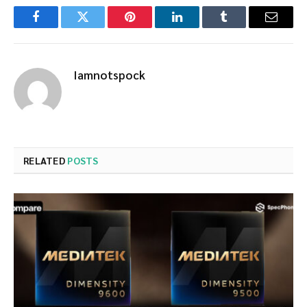
Facebook
Twitter
Pinterest
LinkedIn
Tumblr
Email
Iamnotspock
RELATED
POSTS