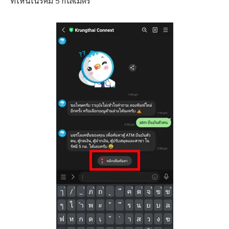
ที่ไหนในรัศมี 5 กิโลเมตร