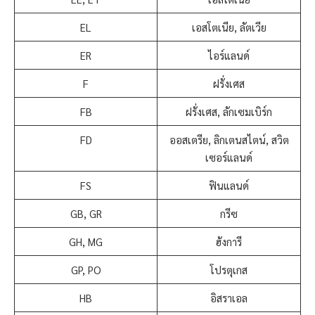
EL
เอสโตเนีย, ลัตเวีย
ER
ไอร์แลนด์
F
ฝรั่งเศส
FB
ฝรั่งเศส, ลักเซมเบิร์ก
FD
ออสเตรีย, ลิกเตนสไตน์, สวิต
เซอร์แลนด์
FS
ฟินแลนด์
GB, GR
กรีซ
GH, MG
ฮังการี
GP, PO
โปรตุเกส
HB
อิสราเอล