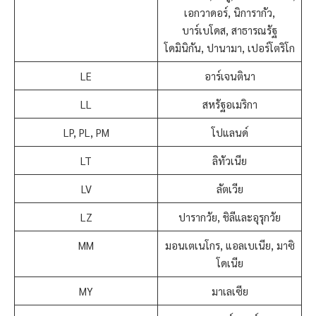
เอกวาดอร์, นิการากัว,
บาร์เบโดส, สาธารณรัฐ
โดมินิกัน, ปานามา, เปอร์โตริโก
LE
อาร์เจนตินา
LL
สหรัฐอเมริกา
LP, PL, PM
โปแลนด์
LT
ลิทัวเนีย
LV
ลัตเวีย
LZ
ปารากวัย, ชิลีและอุรุกวัย
MM
มอนเตเนโกร, แอลเบเนีย, มาซิ
โดเนีย
MY
มาเลเซีย