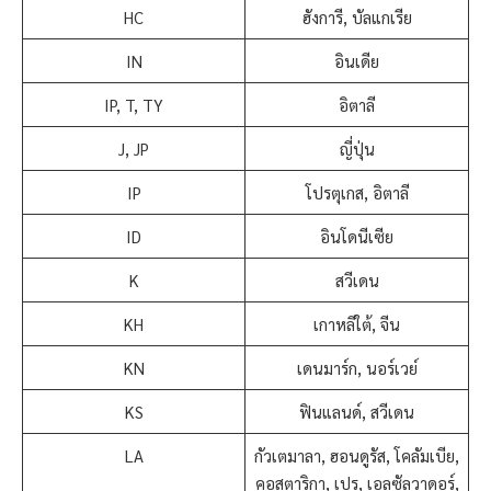
HC
ฮังการี, บัลแกเรีย
IN
อินเดีย
IP, T, TY
อิตาลี
J, JP
ญี่ปุ่น
IP
โปรตุเกส, อิตาลี
ID
อินโดนีเซีย
K
สวีเดน
KH
เกาหลีใต้, จีน
KN
เดนมาร์ก, นอร์เวย์
KS
ฟินแลนด์, สวีเดน
LA
กัวเตมาลา, ฮอนดูรัส, โคลัมเบีย,
คอสตาริกา, เปรู, เอลซัลวาดอร์,