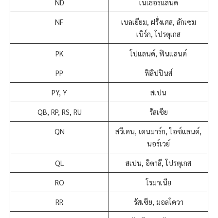
ND
เนเธอร์แลนด์
NF
เบลเยียม, ฝรั่งเศส, ลักเซม
เบิร์ก, โปรตุเกส
PK
โปแลนด์, ฟินแลนด์
PP
ฟิลิปปินส์
PY, Y
สเปน
QB, RP, RS, RU
รัสเซีย
QN
สวีเดน, เดนมาร์ก, ไอซ์แลนด์,
นอร์เวย์
QL
สเปน, อิตาลี, โปรตุเกส
RO
โรมาเนีย
RR
รัสเซีย, มอลโดวา