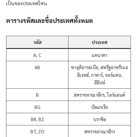
เป็นของประเทศไหน
ตารางรหัสและชื่อประเทศทั้งหมด
รหัส
ประเทศ
A, C
แคนาดา
AB
ซาอุดิอาระเบีย, สหรัฐอาหรับเอ
มิเรตส์, กาตาร์, จอร์แดน,
อียิปต์
B
สหราชอาณาจักร, ไอร์แลนด์
BG
บัลแกเรีย
BR, BZ
บราซิล
BT, ZO
สหราชอาณาจักร