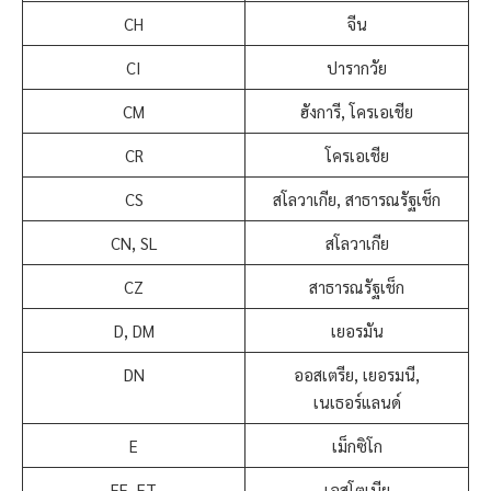
CH
จีน
CI
ปารากวัย
CM
ฮังการี, โครเอเชีย
CR
โครเอเชีย
CS
สโลวาเกีย, สาธารณรัฐเช็ก
CN, SL
สโลวาเกีย
CZ
สาธารณรัฐเช็ก
D, DM
เยอรมัน
DN
ออสเตรีย, เยอรมนี,
เนเธอร์แลนด์
E
เม็กซิโก
EE, ET
เอสโตเนีย