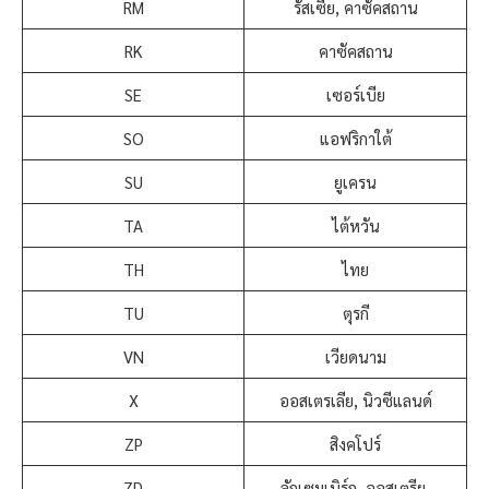
RM
รัสเซีย, คาซัคสถาน
RK
คาซัคสถาน
SE
เซอร์เบีย
SO
แอฟริกาใต้
SU
ยูเครน
TA
ไต้หวัน
TH
ไทย
TU
ตุรกี
VN
เวียดนาม
X
ออสเตรเลีย, นิวซีแลนด์
ZP
สิงคโปร์
ZD
ลักเซมเบิร์ก, ออสเตรีย,