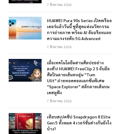
7 สิงหาคม 2026
HUAWEI Pura 90s Series เปิดพรีออ
เดอร์แล้ววันนี้ ชูที่สุดแห่งนวัตกรรม
การถ่ายภาพ พร้อม AI อัจฉริยะและ
ความแรงระดับ 5G Advanced
7 สิงหาคม 2026
เมื่อเทคโนโลยีผสานศิลปะอย่าง
ลงตัว! HUAWEI FreeClip 2 S จับมือ
ศิลปินลายเส้นอบอุ่น “Tum
Ulit” ถ่ายทอดคอลเลกชันพิเศษ
“Space Explorer” สลักลายเส้นบน
เคสหูฟัง
7 สิงหาคม 2026
เทียบสเปคชิป Snapdragon 8 Elite
Gen 5 ทั้งหมด 4 เวอร์ชั่นต่างกันยังไง
บ้าง?