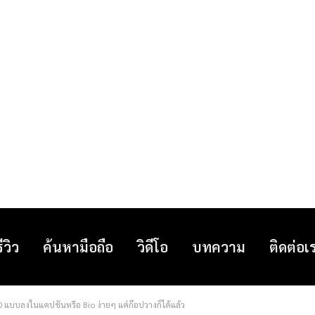
รีวิว
ค้นหามือถือ
วิดีโอ
บทความ
ติดต่อเ
80 แบบลงในแคปชั่นหรือ Bio ง่ายๆ แค่ก๊อปวางก็ได้แล้ว