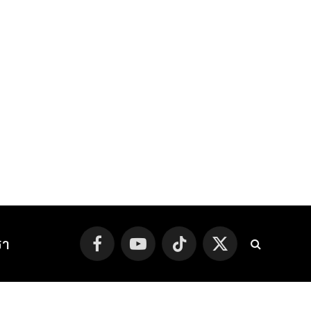
รา
Facebook
YouTube
TikTok
X
(Twitter)