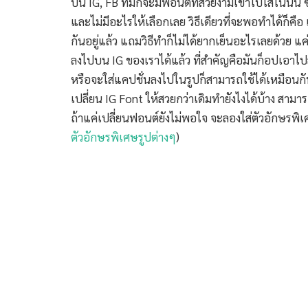
บน IG, FB ที่มักจะมีฟอนต์ที่สวยงามเข้าไปใส่ในนั้น 
และไม่มีอะไรให้เลือกเลย วิธีเดียวที่จะพอทำได้ก็คื
กันอยู่แล้ว แถมวิธีทำก็ไม่ได้ยากเย็นอะไรเลยด้วย แ
ลงไปบน IG ของเราได้แล้ว ที่สำคัญคือมันก็อปเอาไป
หรือจะใส่แคปชั่นลงไปในรูปก็สามารถใช้ได้เหมือนกั
เปลี่ยน IG Font ให้สวยกว่าเดิมทำยังไงได้บ้าง สามาร
ถ้าแค่เปลี่ยนฟอนต์ยังไม่พอใจ จะลองใส่ตัวอักษรพิเศ
ตัวอักษรพิเศษรูปต่างๆ
)