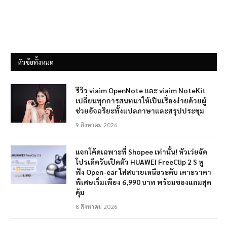
หัวข้อทั้งหมด
รีวิว viaim OpenNote และ viaim NoteKit
เปลี่ยนทุกการสนทนาให้เป็นเรื่องง่ายด้วยผู้
ช่วยอัจฉริยะทั้งแปลภาษาและสรุปประชุม
9 สิงหาคม 2026
แจกโค้ดเฉพาะที่ Shopee เท่านั้น! หัวเว่ยจัด
โปรเด็ดรับเปิดตัว HUAWEI FreeClip 2 S หู
ฟัง Open-ear ใส่สบายเหนือระดับ เคาะราคา
พิเศษเริ่มเพียง 6,990 บาท พร้อมของแถมสุด
คุ้ม
8 สิงหาคม 2026