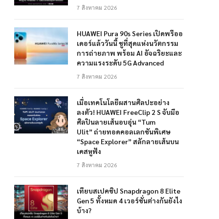
7 สิงหาคม 2026
HUAWEI Pura 90s Series เปิดพรีออ
เดอร์แล้ววันนี้ ชูที่สุดแห่งนวัตกรรม
การถ่ายภาพ พร้อม AI อัจฉริยะและ
ความแรงระดับ 5G Advanced
7 สิงหาคม 2026
เมื่อเทคโนโลยีผสานศิลปะอย่าง
ลงตัว! HUAWEI FreeClip 2 S จับมือ
ศิลปินลายเส้นอบอุ่น “Tum
Ulit” ถ่ายทอดคอลเลกชันพิเศษ
“Space Explorer” สลักลายเส้นบน
เคสหูฟัง
7 สิงหาคม 2026
เทียบสเปคชิป Snapdragon 8 Elite
Gen 5 ทั้งหมด 4 เวอร์ชั่นต่างกันยังไง
บ้าง?