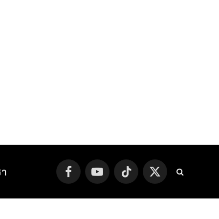
รา
Facebook
YouTube
TikTok
X
(Twitter)