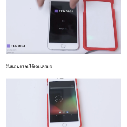
รันแอนดรอยได้เฉยเลยยย