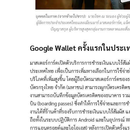
บุคคลในภาพ (จากซ้ายไปขวา):
นายโชค ณ ระนอง ผู้ช่วยผู้จ
ผู้จัดการประจำประเทศไทยและเมียนมาร์ มาสเตอร์การ์ด, แจ็
ปัญญาสกุล ผู้บริหารสูงสุดกลุ่มงานการตลาดและสื่อส
Google Wallet ครั้งแรกในประ
มาสเตอร์การ์ดเปิดตัวบริการการชำระเงินแบบไร้สัม
ประเทศไทย เพื่อเป็นการเพิ่มทางเลือกในการใช้จ่า
บริโภคที่เพิ่มสูงขึ้น โดยผู้ถือบัตรมาสเตอร์การ์ดข
บัตรกรุงไทย จำกัด (มหาชน) สามารถผูกบัตรเครดิตของต
งานสามารถบันทึกข้อมูลบัตรเครดิตของธนาคาร รวมถึง
บิน (boarding passes) ซึ่งทำให้การใช้จ่ายและกา
งานได้ที่ร้านค้าที่รองรับการชำระเงินแบบไร้สัมผัส
ถือทั้งในระบบปฏิบัติการ Android และในอุปกรณ์
การแอนดรอยด์และไอโอเอส) หลังการเปิดตัวครั้งแร