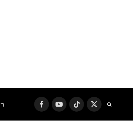
รา
Facebook
YouTube
TikTok
X
(Twitter)