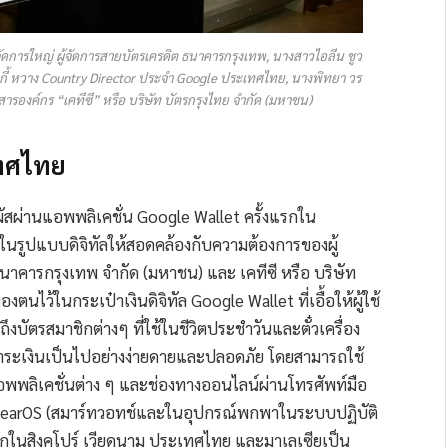
ัดการใหญ่ ผู้จัดการสายบัตรเครดิต ธนาคารกรุงเทพ, นางสาวไอลีน ชูว
คกี้ หวาง Country Director ประจำ Google ประเทศไทย, นางพิทยา วร
ารองค์กร “เคทีซี” หรือ บริษัท บัตรกรุงไทย จำกัด (มหาชน)
เทศไทย
ผัสผ่านแอพพลิเคชั่น Google Wallet ครั้งแรกใน
ยในรูปแบบดิจิทัลให้สอดคล้องกับความต้องการของผู้
องธนาคารกรุงเทพ จำกัด (มหาชน) และ เคทีซี หรือ บริษัท
นไว้ในกระเป๋าเงินดิจิทัล Google Wallet ที่เอื้อให้ผู้ใช้
บัตรสมาชิกต่างๆ ที่ใช้ในชีวิตประชำวันและตั๋วเครื่อง
รชำระเงินเป็นไปอย่างง่ายดายและปลอดภัย โดยสามารถใช้
 แอพพลิเคชั่นต่าง ๆ และช่องทางออนไลน์ผ่านโทรศัพท์มือ
 WearOS (สมาร์ทวอทช์และในอุปกรณ์พกพาในระบบปฏิบัติ
กในสิงคโปร์ เวียดนาม ประเทศไทย และมาเลเซียเป็น