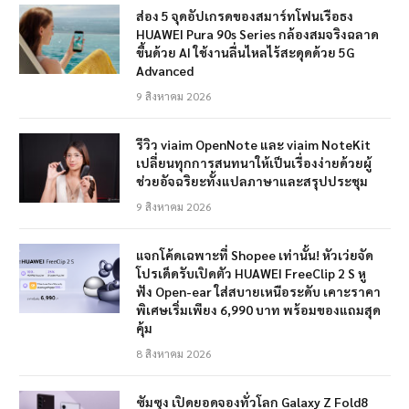
ส่อง 5 จุดอัปเกรดของสมาร์ทโฟนเรือธง
HUAWEI Pura 90s Series กล้องสมจริงฉลาด
ขึ้นด้วย AI ใช้งานลื่นไหลไร้สะดุดด้วย 5G
Advanced
9 สิงหาคม 2026
รีวิว viaim OpenNote และ viaim NoteKit
เปลี่ยนทุกการสนทนาให้เป็นเรื่องง่ายด้วยผู้
ช่วยอัจฉริยะทั้งแปลภาษาและสรุปประชุม
9 สิงหาคม 2026
แจกโค้ดเฉพาะที่ Shopee เท่านั้น! หัวเว่ยจัด
โปรเด็ดรับเปิดตัว HUAWEI FreeClip 2 S หู
ฟัง Open-ear ใส่สบายเหนือระดับ เคาะราคา
พิเศษเริ่มเพียง 6,990 บาท พร้อมของแถมสุด
คุ้ม
8 สิงหาคม 2026
ซัมซุง เปิดยอดจองทั่วโลก Galaxy Z Fold8