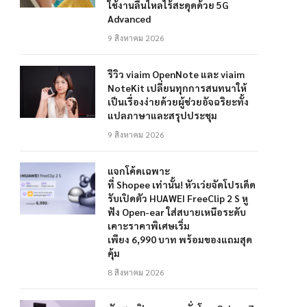
ใช้งานลื่นไหลไร้สะดุดด้วย 5G
Advanced
9 สิงหาคม 2026
รีวิว viaim OpenNote และ viaim
NoteKit เปลี่ยนทุกการสนทนาให้
เป็นเรื่องง่ายด้วยผู้ช่วยอัจฉริยะทั้ง
แปลภาษาและสรุปประชุม
9 สิงหาคม 2026
แจกโค้ดเฉพาะ
ที่ Shopee เท่านั้น! หัวเว่ยจัดโปรเด็ด
รับเปิดตัว HUAWEI FreeClip 2 S หู
ฟัง Open-ear ใส่สบายเหนือระดับ
เคาะราคาพิเศษเริ่ม
เพียง 6,990 บาท พร้อมของแถมสุด
คุ้ม
8 สิงหาคม 2026