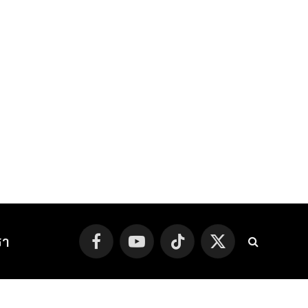
รา
Facebook
YouTube
TikTok
X
(Twitter)