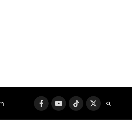
รา
Facebook
YouTube
TikTok
X
(Twitter)