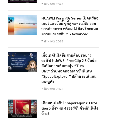
7 สิงหาคม 2026
HUAWEI Pura 90s Series เปิดพรีออ
เดอร์แล้ววันนี้ ชูที่สุดแห่งนวัตกรรม
การถ่ายภาพ พร้อม AI อัจฉริยะและ
ความแรงระดับ 5G Advanced
7 สิงหาคม 2026
เมื่อเทคโนโลยีผสานศิลปะอย่าง
ลงตัว! HUAWEI FreeClip 2 S จับมือ
ศิลปินลายเส้นอบอุ่น “Tum
Ulit” ถ่ายทอดคอลเลกชันพิเศษ
“Space Explorer” สลักลายเส้นบน
เคสหูฟัง
7 สิงหาคม 2026
เทียบสเปคชิป Snapdragon 8 Elite
Gen 5 ทั้งหมด 4 เวอร์ชั่นต่างกันยังไง
บ้าง?