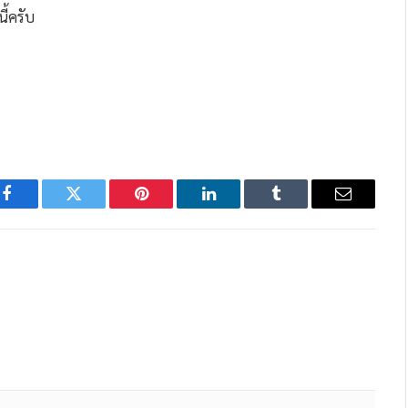
ี้ครับ
Facebook
Twitter
Pinterest
LinkedIn
Tumblr
Email