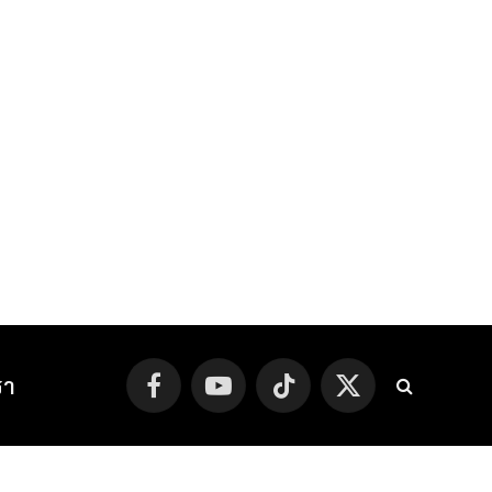
รา
Facebook
YouTube
TikTok
X
(Twitter)