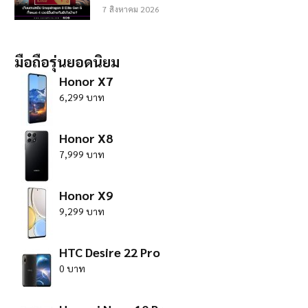
7 สิงหาคม 2026
มือถือรุ่นยอดนิยม
Honor X7
6,299 บาท
Honor X8
7,999 บาท
Honor X9
9,299 บาท
HTC Desire 22 Pro
0 บาท