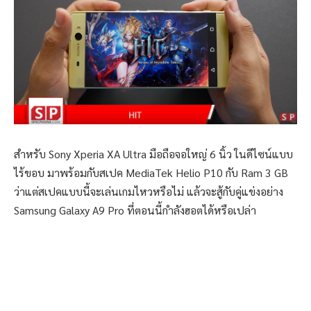
สำหรับ Sony Xperia XA Ultra มือถือจอใหญ่ 6 นิ้ว ในดีไซน์แบบ
ไร้ขอบ มาพร้อมกับสเปค MediaTek Helio P10 กับ Ram 3 GB
ว่าแต่สเปคแบบนี้จะเล่นเกมไหวหรือไม่ แล้วจะสู้กับคู่แข่งอย่าง
Samsung Galaxy A9 Pro ที่ตอนนี้กำลังฮอตได้หรือเปล่า