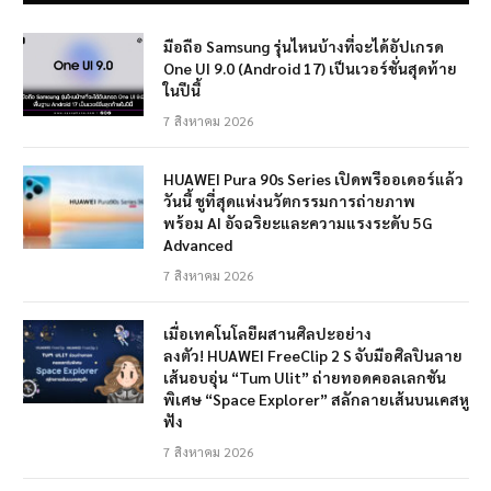
มือถือ Samsung รุ่นไหนบ้างที่จะได้อัปเกรด
One UI 9.0 (Android 17) เป็นเวอร์ชั่นสุดท้าย
ในปีนี้
7 สิงหาคม 2026
HUAWEI Pura 90s Series เปิดพรีออเดอร์แล้ว
วันนี้ ชูที่สุดแห่งนวัตกรรมการถ่ายภาพ
พร้อม AI อัจฉริยะและความแรงระดับ 5G
Advanced
7 สิงหาคม 2026
เมื่อเทคโนโลยีผสานศิลปะอย่าง
ลงตัว! HUAWEI FreeClip 2 S จับมือศิลปินลาย
เส้นอบอุ่น “Tum Ulit” ถ่ายทอดคอลเลกชัน
พิเศษ “Space Explorer” สลักลายเส้นบนเคสหู
ฟัง
7 สิงหาคม 2026