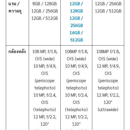
แรม /
8GB / 128GB
12GB /
12GB / 256GB
ความจุ
12GB / 256GB
128GB
12GB / 512GB
12GB / 512GB
12GB /
256GB
16GB /
512GB
กล้องหลัง
108 MP, f/1.8,
108MP f/1.8,
108MP f/1.8,
OIS (wide)
OIS (wide)
OIS (wide)
10 MP, f/4.9,
10 MP, f/4.9,
12 MP, f/4.9,
OIS
OIS
OIS
(periscope
(periscope
(periscope
telephoto)
telephoto)
telephoto)
10 MP, f/2.4,
10 MP, f/2.4,
12 MP, f/2.2,
OIS
OIS
120˚
(telephoto)
(telephoto)
(ultrawide)
12 MP, f/2.2,
12 MP, f/2.2,
120˚
120˚