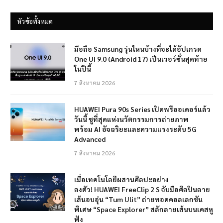
หัวข้อทั้งหมด
มือถือ Samsung รุ่นไหนบ้างที่จะได้อัปเกรด
One UI 9.0 (Android 17) เป็นเวอร์ชั่นสุดท้าย
ในปีนี้
7 สิงหาคม 2026
HUAWEI Pura 90s Series เปิดพรีออเดอร์แล้ว
วันนี้ ชูที่สุดแห่งนวัตกรรมการถ่ายภาพ
พร้อม AI อัจฉริยะและความแรงระดับ 5G
Advanced
7 สิงหาคม 2026
เมื่อเทคโนโลยีผสานศิลปะอย่าง
ลงตัว! HUAWEI FreeClip 2 S จับมือศิลปินลาย
เส้นอบอุ่น “Tum Ulit” ถ่ายทอดคอลเลกชัน
พิเศษ “Space Explorer” สลักลายเส้นบนเคสหู
ฟัง