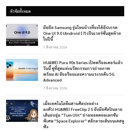
หัวข้อทั้งหมด
มือถือ Samsung รุ่นไหนบ้างที่จะได้อัปเกรด
One UI 9.0 (Android 17) เป็นเวอร์ชั่นสุดท้าย
ในปีนี้
7 สิงหาคม 2026
HUAWEI Pura 90s Series เปิดพรีออเดอร์แล้ว
วันนี้ ชูที่สุดแห่งนวัตกรรมการถ่ายภาพ
พร้อม AI อัจฉริยะและความแรงระดับ 5G
Advanced
7 สิงหาคม 2026
เมื่อเทคโนโลยีผสานศิลปะอย่าง
ลงตัว! HUAWEI FreeClip 2 S จับมือศิลปินลาย
เส้นอบอุ่น “Tum Ulit” ถ่ายทอดคอลเลกชัน
พิเศษ “Space Explorer” สลักลายเส้นบนเคสหู
ฟัง