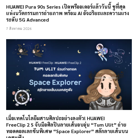
HUAWEI Pura 90s Series เปิดพรีออเดอร์แล้ววันนี้ ชูที่สุด
แห่งนวัตกรรมการถ่ายภาพ พร้อม AI อัจฉริยะและความแรง
ระดับ 5G Advanced
7 สิงหาคม 2026
เมื่อเทคโนโลยีผสานศิลปะอย่างลงตัว! HUAWEI
FreeClip 2 S จับมือศิลปินลายเส้นอบอุ่น “Tum Ulit” ถ่าย
ทอดคอลเลกชันพิเศษ “Space Explorer” สลักลายเส้นบน
เคสหูฟัง