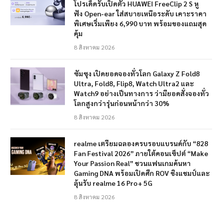
โปรเด็ดรับเปิดตัว HUAWEI FreeClip 2 S หู
ฟัง Open-ear ใส่สบายเหนือระดับ เคาะราคา
พิเศษเริ่มเพียง 6,990 บาท พร้อมของแถมสุด
คุ้ม
8 สิงหาคม 2026
ซัมซุง เปิดยอดจองทั่วโลก Galaxy Z Fold8
Ultra, Fold8, Flip8, Watch Ultra2 และ
Watch9 อย่างเป็นทางการ ว่ามียอดสั่งจองทั่ว
โลกสูงกว่ารุ่นก่อนหน้ากว่า 30%
8 สิงหาคม 2026
realme เตรียมฉลองครบรอบแบรนด์กับ “828
Fan Festival 2026” ภายใต้คอนเซ็ปต์ “Make
Your Passion Real” ชวนแฟนเกมค้นหา
Gaming DNA พร้อมเปิดศึก ROV ชิงแชมป์และ
ลุ้นรับ realme 16 Pro+ 5G
8 สิงหาคม 2026