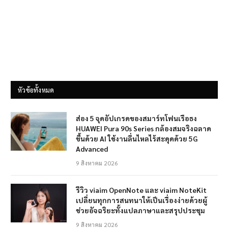
หัวข้อทั้งหมด
ส่อง 5 จุดอัปเกรดของสมาร์ทโฟนเรือธง
HUAWEI Pura 90s Series กล้องสมจริงฉลาด
ขึ้นด้วย AI ใช้งานลื่นไหลไร้สะดุดด้วย 5G
Advanced
9 สิงหาคม 2026
รีวิว viaim OpenNote และ viaim NoteKit
เปลี่ยนทุกการสนทนาให้เป็นเรื่องง่ายด้วยผู้
ช่วยอัจฉริยะทั้งแปลภาษาและสรุปประชุม
9 สิงหาคม 2026