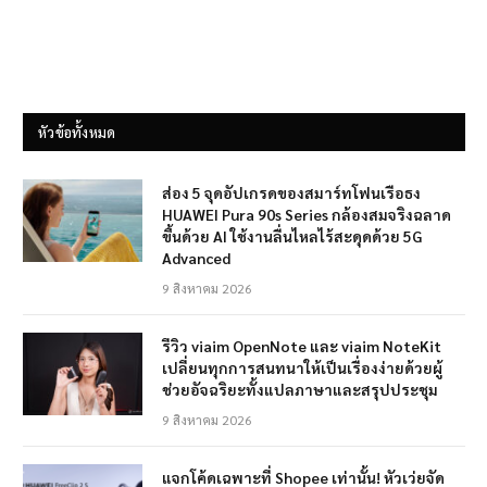
หัวข้อทั้งหมด
ส่อง 5 จุดอัปเกรดของสมาร์ทโฟนเรือธง
HUAWEI Pura 90s Series กล้องสมจริงฉลาด
ขึ้นด้วย AI ใช้งานลื่นไหลไร้สะดุดด้วย 5G
Advanced
9 สิงหาคม 2026
รีวิว viaim OpenNote และ viaim NoteKit
เปลี่ยนทุกการสนทนาให้เป็นเรื่องง่ายด้วยผู้
ช่วยอัจฉริยะทั้งแปลภาษาและสรุปประชุม
9 สิงหาคม 2026
แจกโค้ดเฉพาะที่ Shopee เท่านั้น! หัวเว่ยจัด