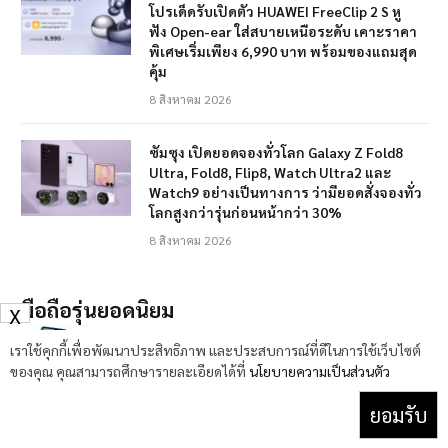
โปรเด็ดรับเปิดตัว HUAWEI FreeClip 2 S หู
ฟัง Open-ear ใส่สบายเหนือระดับ เคาะราคา
พิเศษเริ่มเพียง 6,990 บาท พร้อมของแถมสุด
คุ้ม
8 สิงหาคม 2026
ซัมซุง เปิดยอดจองทั่วโลก Galaxy Z Fold8
Ultra, Fold8, Flip8, Watch Ultra2 และ
Watch9 อย่างเป็นทางการ ว่ามียอดสั่งจองทั่ว
โลกสูงกว่ารุ่นก่อนหน้ากว่า 30%
8 สิงหาคม 2026
มือถือรุ่นยอดนิยม
X
Honor X7
เราใช้คุกกี้เพื่อพัฒนาประสิทธิภาพ และประสบการณ์ที่ดีในการใช้เว็บไซต์
6,299 บาท
ของคุณ คุณสามารถศึกษารายละเอียดได้ที่
นโยบายความเป็นส่วนตัว
ยอมรับ
Honor X8
7,999 บาท