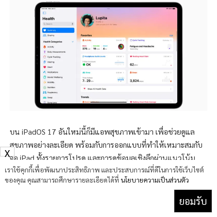
บน iPadOS 17 อันใหม่นี้ก็มีแอพสุขภาพเข้ามา เพื่อช่วยดูแล
สุขภาพอย่างละเอียด พร้อมกับการออกแบบที่ทำให้เหมาะสมกับ
X
จอ iPad ทั้งรายการโปรด และการดูข้อมูลเชิงลึกผ่านแนวโน้ม
เราใช้คุกกี้เพื่อพัฒนาประสิทธิภาพ และประสบการณ์ที่ดีในการใช้เว็บไซต์
และแผนภูมิต่างๆ แบบครบถ้วน รวมไปถึงการติดตามการกินยา
ของคุณ คุณสามารถศึกษารายละเอียดได้ที่
นโยบายความเป็นส่วนตัว
การติดตามรอบเดือน บันทึกอารมณ์ ดูบันทึกสุขภาพและอื่นๆ ที่มี
ระบบความปลอดภัยและส่วนตัว นอกจากนี้นักพัฒนาก็สามารถใช้
ยอมรับ
HealthKit บน iPad เพื่อสร้างสรรค์สิ่งต่างๆ ในแอพอย่างเป็น