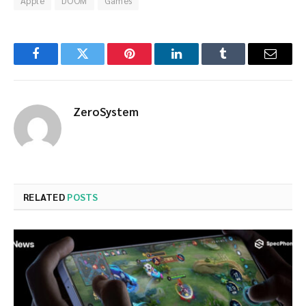
Apple
DOOM
Games
Facebook
Twitter
Pinterest
LinkedIn
Tumblr
Email
ZeroSystem
RELATED
POSTS