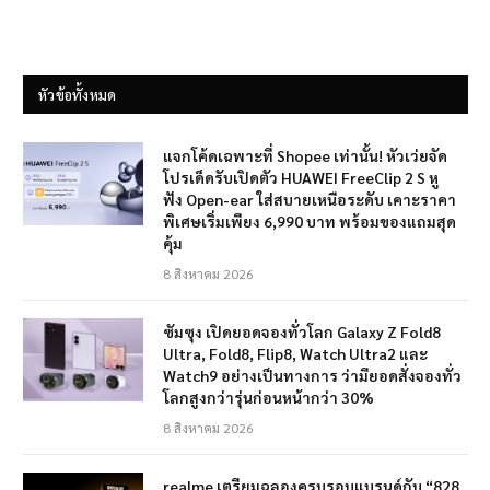
หัวข้อทั้งหมด
แจกโค้ดเฉพาะที่ Shopee เท่านั้น! หัวเว่ยจัด
โปรเด็ดรับเปิดตัว HUAWEI FreeClip 2 S หู
ฟัง Open-ear ใส่สบายเหนือระดับ เคาะราคา
พิเศษเริ่มเพียง 6,990 บาท พร้อมของแถมสุด
คุ้ม
8 สิงหาคม 2026
ซัมซุง เปิดยอดจองทั่วโลก Galaxy Z Fold8
Ultra, Fold8, Flip8, Watch Ultra2 และ
Watch9 อย่างเป็นทางการ ว่ามียอดสั่งจองทั่ว
โลกสูงกว่ารุ่นก่อนหน้ากว่า 30%
8 สิงหาคม 2026
realme เตรียมฉลองครบรอบแบรนด์กับ “828