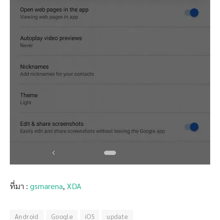
ที่มา :
gsmarena
,
XDA
Android
Google
iOS
update