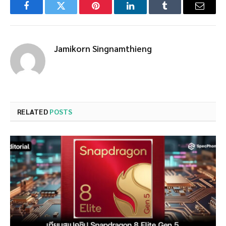
Facebook
Twitter
Pinterest
LinkedIn
Tumblr
Email
Jamikorn Singnamthieng
RELATED
POSTS