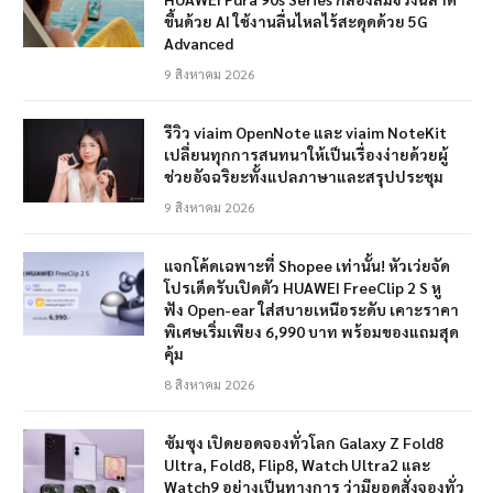
ขึ้นด้วย AI ใช้งานลื่นไหลไร้สะดุดด้วย 5G
Advanced
9 สิงหาคม 2026
รีวิว viaim OpenNote และ viaim NoteKit
เปลี่ยนทุกการสนทนาให้เป็นเรื่องง่ายด้วยผู้
ช่วยอัจฉริยะทั้งแปลภาษาและสรุปประชุม
9 สิงหาคม 2026
แจกโค้ดเฉพาะที่ Shopee เท่านั้น! หัวเว่ยจัด
โปรเด็ดรับเปิดตัว HUAWEI FreeClip 2 S หู
ฟัง Open-ear ใส่สบายเหนือระดับ เคาะราคา
พิเศษเริ่มเพียง 6,990 บาท พร้อมของแถมสุด
คุ้ม
8 สิงหาคม 2026
ซัมซุง เปิดยอดจองทั่วโลก Galaxy Z Fold8
Ultra, Fold8, Flip8, Watch Ultra2 และ
Watch9 อย่างเป็นทางการ ว่ามียอดสั่งจองทั่ว