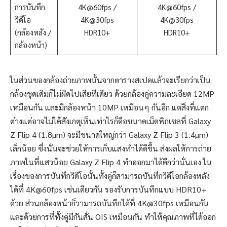
การบันทึก
4K@60fps /
4K@60fps /
วิดีโอ
4K@30fps
4K@30fps
(กล้องหลัง /
HDR10+
HDR10+
กล้องหน้า)
ในส่วนของกล้องถ่ายภาพนั้นจากตารางสเปคแล้วจะเรียกว่าเป็น
กล้องชุดเดิมก็ไม่ผิดไปเสียทีเดียว ด้วยกล้องคู่ความละเอียด 12MP
เหมือนกัน และมีกล้องหน้า 10MP เหมือนๆ กันอีก แต่สิ่งที่แตก
ต่างแต่อาจไม่ได้สังเกตุเห็นเท่าไรก็คือขนาดเม็ดพิกเซลที่ Galaxy
Z Flip 4 (1.8µm) จะมีขนาดใหญ่กว่า Galaxy Z Flip 3 (1.4µm)
เล็กน้อย ซึ่งนั่นจะช่วยให้การเก็บแสงทำได้ดีขึ้น ส่งผลให้การถ่าย
ภาพในที่แสวน้อย Galaxy Z Flip 4 ทำออกมาได้ดีกว่านั่นเอง ใน
เรื่องของการบันทึกวิดีโอนั้นทั้งคู่ก็สามารถบันทึกวิดีโอกล้องหลัง
ได้ที่ 4K@60fps เช่นเดียวกัน รองรับการบันทึกแบบ HDR10+
ด้วย ส่วนกล้องหน้าก็วามารถบันทึกได้ที่ 4K@30fps เหมือนกัน
และด้วยการที่ทั้งคู่มีกันสั่น OIS เหมือนกัน ทำให้คุณภาพที่ได้ออก