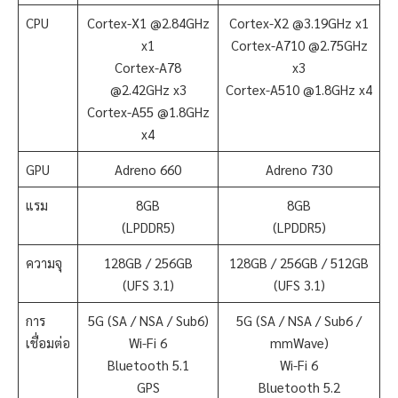
CPU
Cortex-X1 @2.84GHz
Cortex-X2 @3.19GHz x1
x1
Cortex-A710 @2.75GHz
Cortex-A78
x3
@2.42GHz x3
Cortex-A510 @1.8GHz x4
Cortex-A55 @1.8GHz
x4
GPU
Adreno 660
Adreno 730
แรม
8GB
8GB
(LPDDR5)
(LPDDR5)
ความจุ
128GB / 256GB
128GB / 256GB / 512GB
(UFS 3.1)
(UFS 3.1)
การ
5G (SA / NSA / Sub6)
5G (SA / NSA / Sub6 /
เชื่อมต่อ
Wi-Fi 6
mmWave)
Bluetooth 5.1
Wi-Fi 6
GPS
Bluetooth 5.2