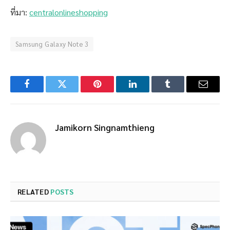
ที่มา:
centralonlineshopping
Samsung Galaxy Note 3
Facebook
Twitter
Pinterest
LinkedIn
Tumblr
Email
Jamikorn Singnamthieng
RELATED
POSTS