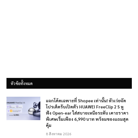
หัวข้อทั้งหมด
แจกโค้ดเฉพาะที่ Shopee เท่านั้น! หัวเว่ยจัด
โปรเด็ดรับเปิดตัว HUAWEI FreeClip 2 S หู
ฟัง Open-ear ใส่สบายเหนือระดับ เคาะราคา
พิเศษเริ่มเพียง 6,990 บาท พร้อมของแถมสุด
คุ้ม
8 สิงหาคม 2026