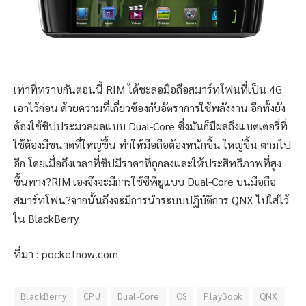
เท่าที่ทราบกันตอนนี้ RIM ได้ชะลอมือถือสมาร์ทโฟนที่เป็น 4G
เอาไว้ก่อน ด้วยความที่เกี่ยวข้องกับอัตราการใช้พลังงาน อีกทั้งยัง
ต้องใช้ชิปประมวลผลแบบ Dual-Core ซึ่งมันก็มีผลถึงแบตเตอรี่ที่
ใช้ต้องมีขนาดที่ใหญ่ขึ้น ทำให้มือถือต้องหนักขึ้น ใหญ่ขึ้น ตามไป
อีก โดยเมื่อถึงเวลาที่ชิปมีราคาที่ถูกลงและให้ประสิทธิภาพที่สูง
ขึ้นทาง?RIM เองจึงจะมีการใช้ซีพียูแบบ Dual-Core บนมือถือ
สมาร์ทโฟน?จากนั้นถึงจะมีการนำระบบปฏิบัติการ QNX ไปใส่ไว้
ใน BlackBerry
ที่มา : pocketnow.com
BlackBerry
CPU
Dual-Core
OS
PlayBook
QNX