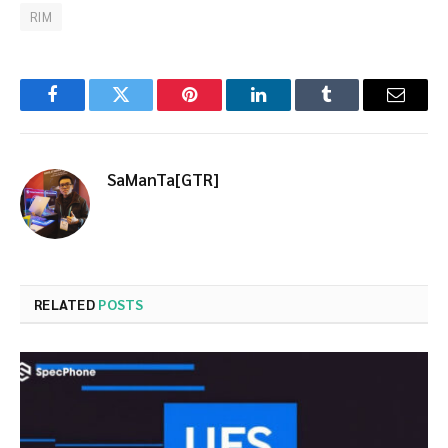
RIM
Facebook
Twitter
Pinterest
LinkedIn
Tumblr
Email
SaManTa[GTR]
RELATED
POSTS