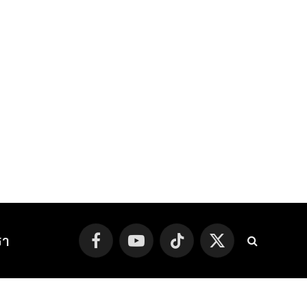
รา
Facebook
YouTube
TikTok
X
(Twitter)