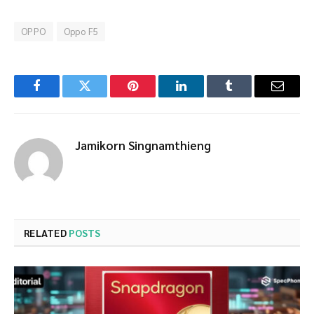
OPPO
Oppo F5
Facebook
Twitter
Pinterest
LinkedIn
Tumblr
Email
Jamikorn Singnamthieng
RELATED
POSTS