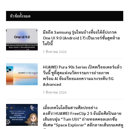
หัวข้อทั้งหมด
มือถือ Samsung รุ่นไหนบ้างที่จะได้อัปเกรด
One UI 9.0 (Android 17) เป็นเวอร์ชั่นสุดท้าย
ในปีนี้
7 สิงหาคม 2026
HUAWEI Pura 90s Series เปิดพรีออเดอร์แล้ว
วันนี้ ชูที่สุดแห่งนวัตกรรมการถ่ายภาพ
พร้อม AI อัจฉริยะและความแรงระดับ 5G
Advanced
7 สิงหาคม 2026
เมื่อเทคโนโลยีผสานศิลปะอย่าง
ลงตัว! HUAWEI FreeClip 2 S จับมือศิลปินลาย
เส้นอบอุ่น “Tum Ulit” ถ่ายทอดคอลเลกชัน
พิเศษ “Space Explorer” สลักลายเส้นบนเคสหู