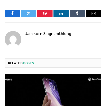
Facebook
Twitter
Pinterest
LinkedIn
Tumblr
Email
Jamikorn Singnamthieng
RELATED
POSTS