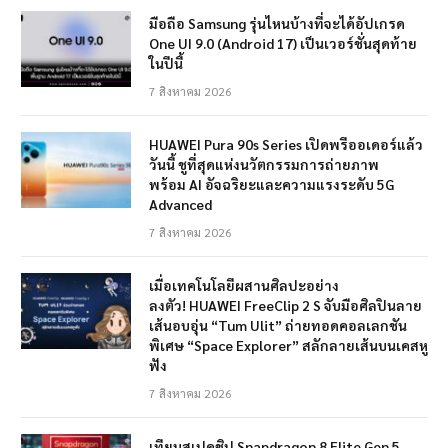
มือถือ Samsung รุ่นไหนบ้างที่จะได้อัปเกรด
One UI 9.0 (Android 17) เป็นเวอร์ชั่นสุดท้าย
ในปีนี้
7 สิงหาคม 2026
HUAWEI Pura 90s Series เปิดพรีออเดอร์แล้ว
วันนี้ ชูที่สุดแห่งนวัตกรรมการถ่ายภาพ
พร้อม AI อัจฉริยะและความแรงระดับ 5G
Advanced
7 สิงหาคม 2026
เมื่อเทคโนโลยีผสานศิลปะอย่าง
ลงตัว! HUAWEI FreeClip 2 S จับมือศิลปินลาย
เส้นอบอุ่น “Tum Ulit” ถ่ายทอดคอลเลกชัน
พิเศษ “Space Explorer” สลักลายเส้นบนเคสหู
ฟัง
7 สิงหาคม 2026
เทียบสเปคชิป Snapdragon 8 Elite Gen 5