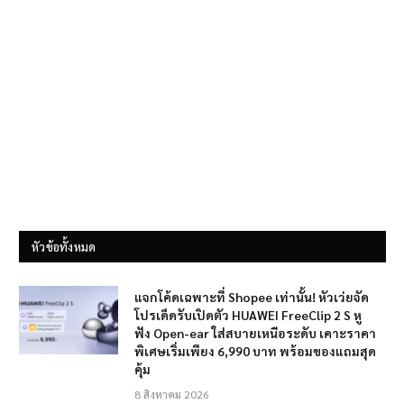
หัวข้อทั้งหมด
แจกโค้ดเฉพาะที่ Shopee เท่านั้น! หัวเว่ยจัด
โปรเด็ดรับเปิดตัว HUAWEI FreeClip 2 S หู
ฟัง Open-ear ใส่สบายเหนือระดับ เคาะราคา
พิเศษเริ่มเพียง 6,990 บาท พร้อมของแถมสุด
คุ้ม
8 สิงหาคม 2026