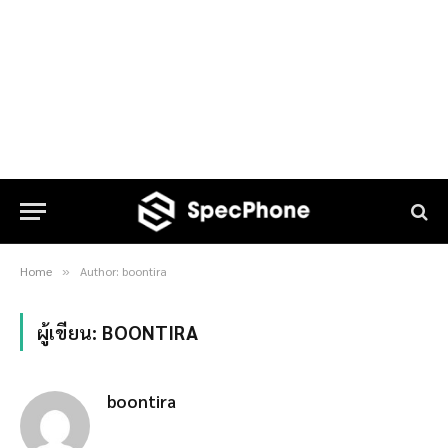
Home
Author: boontira
»
ผู้เขียน:
BOONTIRA
boontira