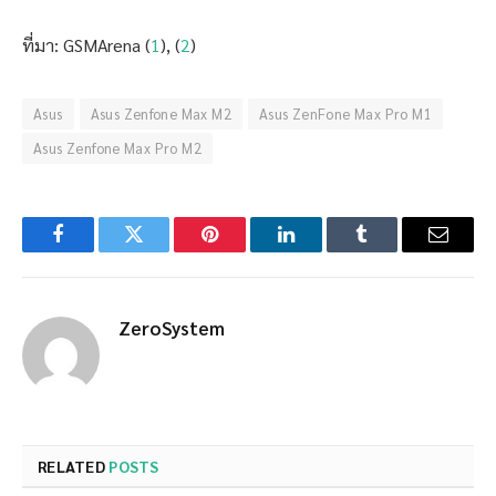
ที่มา: GSMArena (
1
), (
2
)
Asus
Asus Zenfone Max M2
Asus ZenFone Max Pro M1
Asus Zenfone Max Pro M2
Facebook
Twitter
Pinterest
LinkedIn
Tumblr
Email
ZeroSystem
RELATED
POSTS