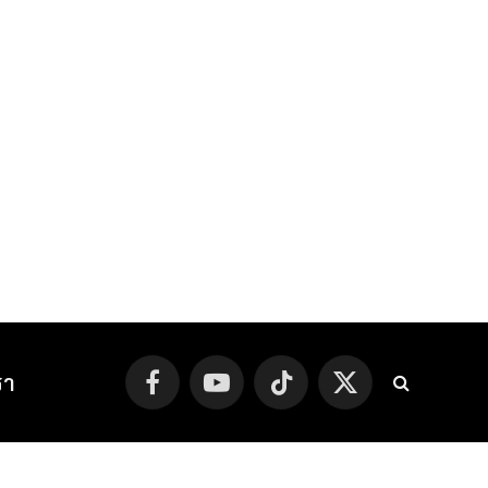
รา
Facebook
YouTube
TikTok
X
(Twitter)