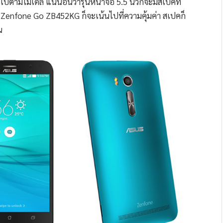
ามโมเดล แน่นอนว่ารุ่นหน้าจอ 5.5 นิ้วก็จะมีสเปคที่
US Zenfone Go ZB452KG ก็จะเน้นไปที่ความคุ้มค่า สเปคก็
น