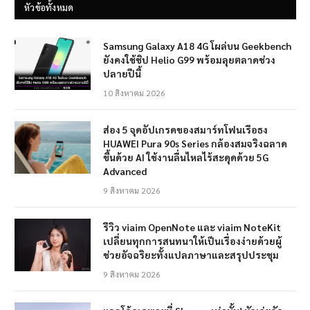
หัวข้อทั้งหมด
Samsung Galaxy A18 4G โผล่บน Geekbench
ยังคงใช้ชิป Helio G99 พร้อมลุยตลาดช่วง
ปลายปีนี้
10 สิงหาคม 2026
ส่อง 5 จุดอัปเกรดของสมาร์ทโฟนเรือธง
HUAWEI Pura 90s Series กล้องสมจริงฉลาด
ขึ้นด้วย AI ใช้งานลื่นไหลไร้สะดุดด้วย 5G
Advanced
9 สิงหาคม 2026
รีวิว viaim OpenNote และ viaim NoteKit
เปลี่ยนทุกการสนทนาให้เป็นเรื่องง่ายด้วยผู้
ช่วยอัจฉริยะทั้งแปลภาษาและสรุปประชุม
9 สิงหาคม 2026