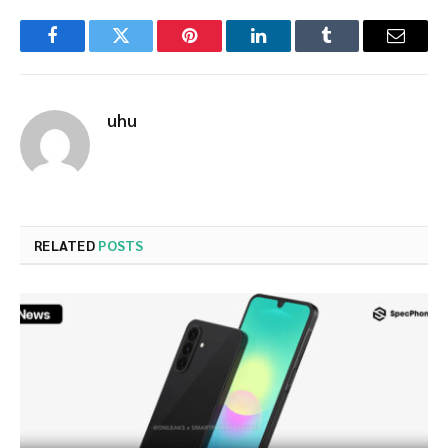
Facebook
Twitter
Pinterest
LinkedIn
Tumblr
Email
uhu
RELATED
POSTS