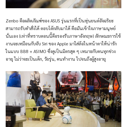
Zenbo คือผลิตภัณฑ์ของ ASUS รุ่นแรกที่เป็นหุ่นยนต์อัจฉริยะ
สามารถรับคำสั่งได้ ตอบโต้กลับมาได้ คือมันเข้าใจภาษามนุษย์
นั่นเอง (เท่าที่ทราบตอนนี้คือรองรับภาษาอังกฤษ) ลักษณะการใช้
งานจะเหมือนกับจับ Siri ของ Apple มาใส่ล้อในหน้าตาให้น่ารัก
ในแบบ BB8 + ASIMO ซึ่งดูเป็นมิตรสุด ๆ เหมาะกับคนทุกช่วง
อายุ ไม่ว่าจะเป็นเด็ก, วัยรุ่น, คนทำงาน ไปจนถึงผู้สูงอายุ