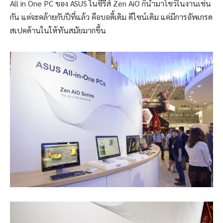
All in One PC ของ ASUS ในซีรี่ส์ Zen AiO ก็นำมาโชว์ในงานเช่น
กัน แต่จะคล้ายกับปีที่แล้ว คือบอดี้เดิม ดีไซน์เดิม แค่มีการอัพเกรด
สเปคด้านในให้ทันสมัยมากขึ้น