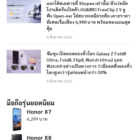
แจกโค้ดเฉพาะที่ Shopee เท่านั้น! หัวเว่ยจัด
โปรเด็ดรับเปิดตัว HUAWEI FreeClip 2 S หู
ฟัง Open-ear ใส่สบายเหนือระดับ เคาะราคา
พิเศษเริ่มเพียง 6,990 บาท พร้อมของแถมสุด
คุ้ม
8 สิงหาคม 2026
ซัมซุง เปิดยอดจองทั่วโลก Galaxy Z Fold8
Ultra, Fold8, Flip8, Watch Ultra2 และ
Watch9 อย่างเป็นทางการ ว่ามียอดสั่งจองทั่ว
โลกสูงกว่ารุ่นก่อนหน้ากว่า 30%
8 สิงหาคม 2026
มือถือรุ่นยอดนิยม
Honor X7
6,299 บาท
Honor X8