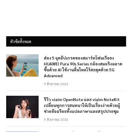
หัวข้อทั้งหมด
ส่อง 5 จุดอัปเกรดของสมาร์ทโฟนเรือธง
HUAWEI Pura 90s Series กล้องสมจริงฉลาด
ขึ้นด้วย AI ใช้งานลื่นไหลไร้สะดุดด้วย 5G
Advanced
9 สิงหาคม 2026
รีวิว viaim OpenNote และ viaim NoteKit
เปลี่ยนทุกการสนทนาให้เป็นเรื่องง่ายด้วยผู้
ช่วยอัจฉริยะทั้งแปลภาษาและสรุปประชุม
9 สิงหาคม 2026