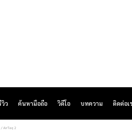
รีวิว
ค้นหามือถือ
วิดีโอ
บทความ
ติดต่อเ
 / AirTag 2