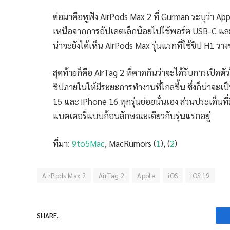
ต่อมาคือหูฟัง AirPods Max 2 ที่ Gurman ระบุว่า Appl
เหนือจากการอัปเดตเล็กน้อยไปใช้พอร์ต USB-C และปร
น่าจะยังได้เห็น AirPods Max รุ่นแรกที่ใช้ชิป H1 วา
สุดท้ายก็คือ AirTag 2 ที่คาดกันว่าจะได้รับการเปิด
ชิปภายในให้มีระยะการทำงานที่ไกลขึ้น ซึ่งก็น่าจะเป็
15 และ iPhone 16 ทุกรุ่นย่อยนั่นเอง ส่วนประเด็นที่ม
แบตเตอรี่แบบก้อนลักษณะเดียวกับรุ่นแรกอยู่
ที่มา:
9to5Mac
, MacRumors (
1
), (
2
)
AirPods Max 2
AirTag 2
Apple
iOS
iOS 19
SHARE.