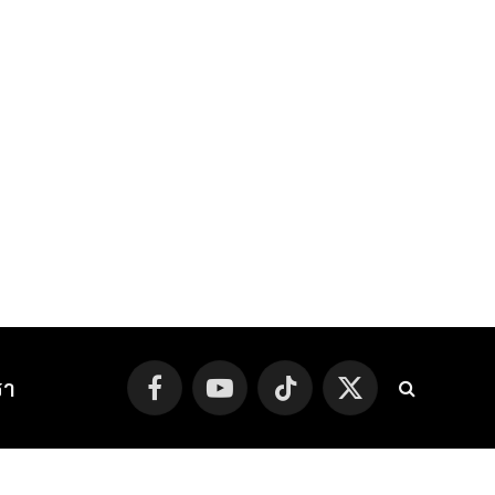
รา
Facebook
YouTube
TikTok
X
(Twitter)